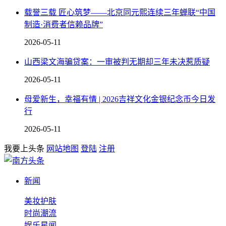
载誉三载 匠心筑梦——北京同元熙连续三年蝉联“中国
制造·消费者信赖品牌”
2026-05-11
山西梁文海骗贷案：一审被判无期却三年未决惹质疑
2026-05-11
母爱新生，幸福有情 | 2026吉祥文化金银纪念币今日发
行
2026-05-11
我要上头条
网站地图
登陆
注册
新闻
美妆护肤
时尚潮流
娱乐星闻