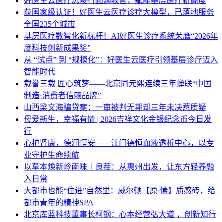
好医生云医疗沅陵行圆满收官，赋能基层医疗新高度
获国家级认证！好医生云医疗诊疗大模型，已落地服务
全国235个城市
基层医疗数智化新标杆！AI好医生诊疗系统荣膺“2026年
度科技创新成果奖”
从 “试点” 到 “规模化”：好医生云医疗引领基层诊疗迈入
智能时代
载誉三载 匠心筑梦——北京同元熙连续三年蝉联“中国
制造·消费者信赖品牌”
山西梁文海骗贷案：一审被判无期却三年未决惹质疑
母爱新生，幸福有情 | 2026吉祥文化金银纪念币今日发
行
心护肾康，德润恒安——江门德恒血液透析中心，以专
业守护生命续航
以草本焕新岭南味｜良茬：从惠州出发，让东方轻养融
入日常
大都市也能“住进”自然里：威尔顿【原·愫】质感砖，给
都市青年的精神SPA
北京库蓝科技董事长柯钢：心本经营弘大道 ，创新知行