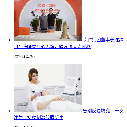
嵘鳄集团董事长陈绿
山：嵘峥岁月心无惧，鳄浪涛天志未移
2026-04-30
告别反复填充，一次
注射，持续刺激胶原新生