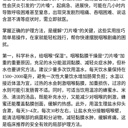
性会厌炎引发的“刀片嗓”，起病急、进展快，可能在几小时内
导致呼吸困难甚至窒息，出现突发剧烈咽痛、吞咽困难、说话
含混不清等症状时，需立即就医。
掌握正确的护理方法，是缓解“刀片嗓”的关键，这些实用技巧
简单易操作，在家就能轻松践行，帮你快速摆脱咽喉剧痛的困
扰。
第一，科学补水，给咽喉“保湿”。咽喉黏膜干燥是“刀片嗓”加
重的重要原因，充足的水分能滋润黏膜、减轻炎症水肿，但补
水也要讲究方法。建议少量多次饮用温水，每天饮水量保持在
1500~2000毫升，避免一次性大量饮水增加肠胃负担；水温以
接近体温为宜，过热的水会刺激咽喉黏膜，加重损伤，过凉的
水则可能引发肠胃不适。同时，可适当饮用温凉的蜂蜜水、米
汤、清淡的汤品，既能补充水分，又能减少对咽喉的刺激，蜂
蜜还能覆盖黏膜创面，缓解灼热感。此外，用温生理盐水仰头
含漱，每天3~4次，每次30秒左右，让盐水充分接触咽喉壁，
能清洁咽喉部的病菌和分泌物，减轻黏膜水肿，缓解疼痛，这
是临床推荐的安全有效的局部护理方法。