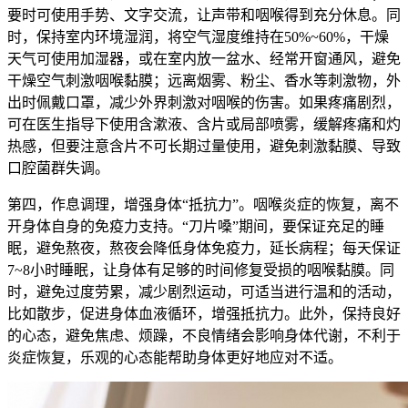
要时可使用手势、文字交流，让声带和咽喉得到充分休息。同
时，保持室内环境湿润，将空气湿度维持在50%~60%，干燥
天气可使用加湿器，或在室内放一盆水、经常开窗通风，避免
干燥空气刺激咽喉黏膜；远离烟雾、粉尘、香水等刺激物，外
出时佩戴口罩，减少外界刺激对咽喉的伤害。如果疼痛剧烈，
可在医生指导下使用含漱液、含片或局部喷雾，缓解疼痛和灼
热感，但要注意含片不可长期过量使用，避免刺激黏膜、导致
口腔菌群失调。
第四，作息调理，增强身体“抵抗力”。咽喉炎症的恢复，离不
开身体自身的免疫力支持。“刀片嗓”期间，要保证充足的睡
眠，避免熬夜，熬夜会降低身体免疫力，延长病程；每天保证
7~8小时睡眠，让身体有足够的时间修复受损的咽喉黏膜。同
时，避免过度劳累，减少剧烈运动，可适当进行温和的活动，
比如散步，促进身体血液循环，增强抵抗力。此外，保持良好
的心态，避免焦虑、烦躁，不良情绪会影响身体代谢，不利于
炎症恢复，乐观的心态能帮助身体更好地应对不适。