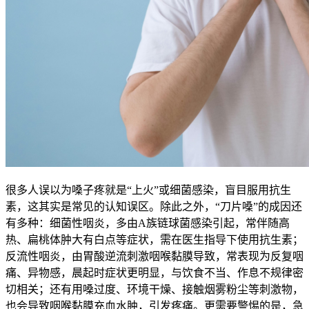
很多人误以为嗓子疼就是“上火”或细菌感染，盲目服用抗生
素，这其实是常见的认知误区。除此之外，“刀片嗓”的成因还
有多种：细菌性咽炎，多由A族链球菌感染引起，常伴随高
热、扁桃体肿大有白点等症状，需在医生指导下使用抗生素；
反流性咽炎，由胃酸逆流刺激咽喉黏膜导致，常表现为反复咽
痛、异物感，晨起时症状更明显，与饮食不当、作息不规律密
切相关；还有用嗓过度、环境干燥、接触烟雾粉尘等刺激物，
也会导致咽喉黏膜充血水肿，引发疼痛。更需要警惕的是，急