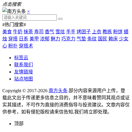
点击搜索
×
#热门搜索#
美食
牛奶
抹茶
寿司
香气
雪炫
手手
烤团子
上衣
教练
粉饼
蜡
烛
穿搭
日系
美甲
浓郁
魅力
巧克力
气垫
条纹
国民
赖床
少女
心
粉扑
穿搭术
标签云
联系我们
友情链接
站点地图
Copyright © 2017-2026
南方头条
.部分内容来源用户上传，登
载此文出于传递更多信息之目的，并不意味着赞同其观点或证
实其描述，不可作为直接的消费指导与投资建议。文章内容仅
供参考，如有侵犯版权请来信告知,我们将立即处理。
顶部