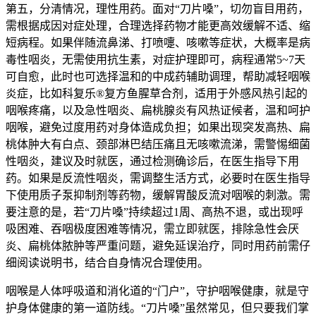
第五，分清情况，理性用药。面对“刀片嗓”，切勿盲目用药，
需根据成因对症处理，合理选择药物才能更高效缓解不适、缩
短病程。如果伴随流鼻涕、打喷嚏、咳嗽等症状，大概率是病
毒性咽炎，无需使用抗生素，对症护理即可，病程通常5~7天
可自愈，此时也可选择温和的中成药辅助调理，帮助减轻咽喉
炎症，比如科复乐®复方鱼腥草合剂，适用于外感风热引起的
咽喉疼痛，以及急性咽炎、扁桃腺炎有风热证候者，温和呵护
咽喉，避免过度用药对身体造成负担；如果出现突发高热、扁
桃体肿大有白点、颈部淋巴结压痛且无咳嗽流涕，需警惕细菌
性咽炎，建议及时就医，通过检测确诊后，在医生指导下用
药。如果是反流性咽炎，需调整生活方式，必要时在医生指导
下使用质子泵抑制剂等药物，缓解胃酸反流对咽喉的刺激。需
要注意的是，若“刀片嗓”持续超过1周、高热不退，或出现呼
吸困难、吞咽极度困难等情况，需立即就医，排除急性会厌
炎、扁桃体脓肿等严重问题，避免延误治疗，同时用药前需仔
细阅读说明书，结合自身情况合理使用。
咽喉是人体呼吸道和消化道的“门户”，守护咽喉健康，就是守
护身体健康的第一道防线。“刀片嗓”虽然常见，但只要我们掌