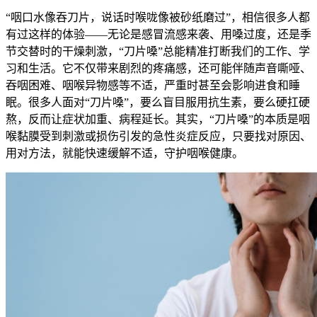
“咽口水像吞刀片，说话时喉咙像被砂纸磨过”，相信很多人都
有过这样的体验——无论是感冒流感来袭、用嗓过度，还是季
节交替时的干燥刺激，“刀片嗓”总能精准打断我们的工作、学
习和生活。它不仅带来剧烈的疼痛感，还可能伴随声音嘶哑、
吞咽困难、咽喉异物感等不适，严重时甚至会影响进食和睡
眠。很多人面对“刀片嗓”，要么盲目服用抗生素，要么硬扛硬
熬，反而让症状加重、病程延长。其实，“刀片嗓”的本质是咽
喉黏膜受到刺激或损伤引发的急性炎症反应，只要找对原因、
用对方法，就能快速缓解不适，守护咽喉健康。