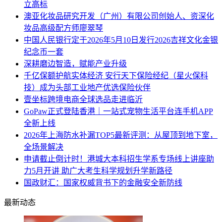
立高标
澳亚化妆品研究开发（广州）有限公司创始人、资深化
妆品高级配方师廖翠琴
中国人民银行定于2026年5月10日发行2026吉祥文化金银
纪念币一套
深耕磨边智造，赋能产业升级
千亿保额护航实体经济 安行天下保险经纪（星火保科
技）成为头部工业地产优选保险伙伴
壹坐标跨境电商全球选品走进临沂
GoPaw正式登陆香港｜一站式宠物生活平台连手机APP
全新上线
2026年上海防水补漏TOP5最新评测：从屋顶到地下室，
全场景解决
申请截止倒计时！港城大本科招生学系专场线上讲座助
力5月开讲 助广大考生科学规划升学新路径
国政财汇：国家权威背书下的金融安全新防线
最新动态