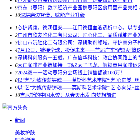
8
户外徒步容易扭伤磕碰？出行前一定要做好这些准备
9
京东（恩阳）数字经济产业园携恩阳区食用菌产品亮相 20
10
深耕磨边智造，赋能产业升级
1
心护肾康，德润恒安——江门德恒血液透析中心，以专
2
广州市欣友唯化工有限公司：匠心化工，品质赋能产业
3
佛山市沅胜化工有限公司：深耕助剂领域，守护高分子
4
7月12日，链接全球，投促未来——首届广东“跨BA”
5
深耕科创服务十五载，广东信华科技：政企协同路上的
6
大正咖啡产业链加持｜T&Z太子飞龙，解锁商用咖啡运
7
2024双十一活动恩阳分会场线上销售额逾100万！
8
以“艺”为媒传薪铸魂——莫斯科艺术学院“‘艺'心向党+
9
以“艺”为媒传薪铸魂——莫斯科艺术学院“‘艺'心向党+
10
吉尼斯的中国水饺：从春天出发 向梦想前进
新闻
美妆护肤