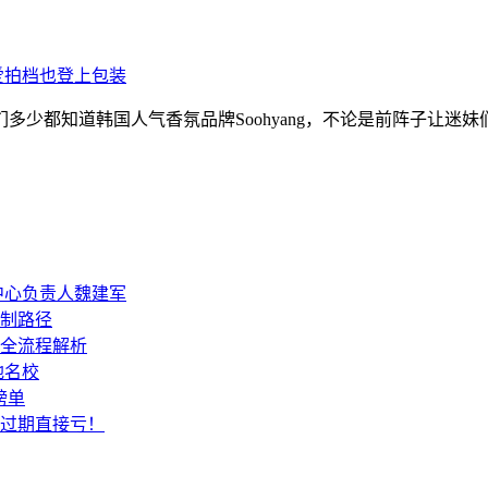
可爱拍档也登上包装
都知道韩国人气香氛品牌Soohyang，不论是前阵子让迷妹们
中心负责人魏建军
制路径
全流程解析
地名校
榜单
过期直接亏！