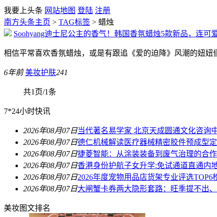
我要上头条
网站地图
登陆
注册
南方头条主页
>
TAG标签
> 蜡烛
Soohyang迪士尼公主的香气！韩国香氛蜡烛5款新品，连
相信平常喜欢香氛蜡烛，或是有跟追《爱的迫降》风潮的妞妞们多少
6年前
美妆护肤
241
共1页/1条
7*24小时快讯
2026年08月07日
当代著名易学家 北京天成圆通文化咨询
2026年08月07日
德仁机械解读医疗器械精密胶件预成型定
2026年08月07日
捷菱智能：从涂装装备到废气治理的合作
2026年08月07日
香港身份护航子女升学:免试通道直通内
2026年08月07日
2026年度宠物用品店货架专业评选TOP6
2026年08月07日
大闸蟹卡券两大隐形套路：旺季提不出、
美妆图文排名