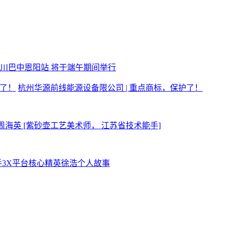
四川巴中恩阳站 将于端午期间举行
杭州华源前线能源设备限公司 | 重点商标，保护了！
周海英 [紫砂壶工艺美术师， 江苏省技术能手]
手3X平台核心精英徐浩个人故事