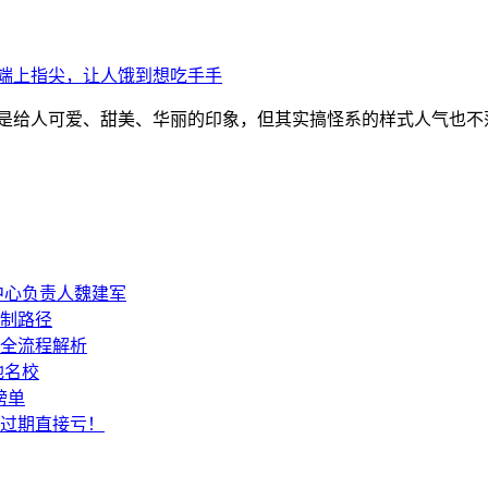
端上指尖，让人饿到想吃手手
总是给人可爱、甜美、华丽的印象，但其实搞怪系的样式人气也不
中心负责人魏建军
制路径
全流程解析
地名校
榜单
过期直接亏！