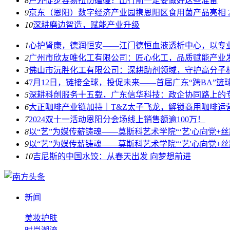
8
户外徒步容易扭伤磕碰？出行前一定要做好这些准备
9
京东（恩阳）数字经济产业园携恩阳区食用菌产品亮相 20
10
深耕磨边智造，赋能产业升级
1
心护肾康，德润恒安——江门德恒血液透析中心，以专
2
广州市欣友唯化工有限公司：匠心化工，品质赋能产业
3
佛山市沅胜化工有限公司：深耕助剂领域，守护高分子
4
7月12日，链接全球，投促未来——首届广东“跨BA”
5
深耕科创服务十五载，广东信华科技：政企协同路上的
6
大正咖啡产业链加持｜T&Z太子飞龙，解锁商用咖啡运
7
2024双十一活动恩阳分会场线上销售额逾100万！
8
以“艺”为媒传薪铸魂——莫斯科艺术学院“‘艺'心向党+
9
以“艺”为媒传薪铸魂——莫斯科艺术学院“‘艺'心向党+
10
吉尼斯的中国水饺：从春天出发 向梦想前进
新闻
美妆护肤