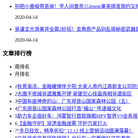
别把小香缎带丢掉！学人间香奈儿Jennie拿来绑发简约又
2020-04-14
吴谨言光滑美背全靠2妙招！去角质产品别乱挑秘密武器
2020-04-14
文章排行榜
周排名
月排名
1
秋意渐浓，金融暖情伴夕阳 大家人寿内江高新支公司
2
大唐不夜城非遗雅集开锣 吴堡空心挂面亮相非遗街区
3
中国有座神奇的山：广东观音山国家森林公园（五）
4
广东观音山国家森林公园打造“福山” 传递福文化
5
助力车企造好车：鸿蒙智行首款旗舰MPV智界V9全系
6
【金融守护】穿透金融迷雾 守护万家灯火
7
“冬日狂欢，畅享折扣” 12.12 线上营销活动圆满落幕！