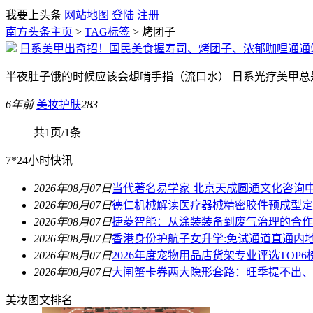
我要上头条
网站地图
登陆
注册
南方头条主页
>
TAG标签
> 烤团子
日系美甲出奇招！国民美食握寿司、烤团子、浓郁咖哩通通
半夜肚子饿的时候应该会想啃手指（流口水） 日系光疗美甲
6年前
美妆护肤
283
共1页/1条
7*24小时快讯
2026年08月07日
当代著名易学家 北京天成圆通文化咨询
2026年08月07日
德仁机械解读医疗器械精密胶件预成型定
2026年08月07日
捷菱智能：从涂装装备到废气治理的合作
2026年08月07日
香港身份护航子女升学:免试通道直通内
2026年08月07日
2026年度宠物用品店货架专业评选TOP6
2026年08月07日
大闸蟹卡券两大隐形套路：旺季提不出、
美妆图文排名