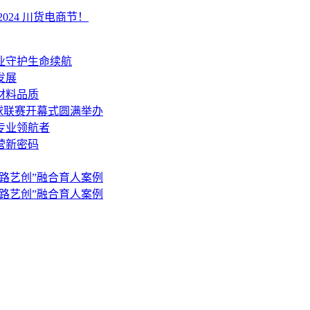
24 川货电商节！
业守护生命续航
发展
材料品质
篮球联赛开幕式圆满举办
专业领航者
营新密码
丝路艺创”融合育人案例
丝路艺创”融合育人案例